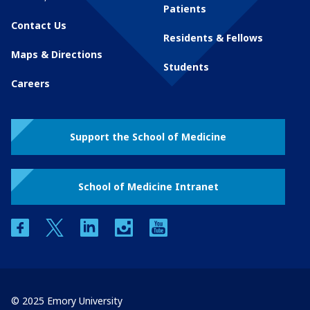
Patients
Contact Us
Residents & Fellows
Maps & Directions
Students
Careers
Support the School of Medicine
School of Medicine Intranet
facebook
twitter
linkedin
instagram
youtube
© 2025 Emory University